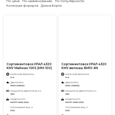
По цене
По наименованию
По популярности
Колесная формула
Длина борта
Сортиментовоз УРАЛ 4320
Сортиментовоз УРАЛ 4320
КМУ Майман 100S (ММ-100)
КМУ велмаш ВМ10-86
КОЛЕСНАЯ ФОРМУЛА
КОЛЕСНАЯ ФОРМУЛА
6×6
6×6
ДВИГАТЕЛЬ
ДВИГАТЕЛЬ
ЯМЗ-236НЕ2
ЯМ3-236НЕ2
МОЩНОСТЬ ДВИГАТЕЛЯ, Л.С.
МОЩНОСТЬ ДВИГАТЕЛЯ, Л.С.
250
250
МОДЕЛЬ КПП
МОДЕЛЬ КПП
МКПП ЯМЗ 236У
МКПП ЯМЗ 236У
ТОПЛИВНЫЙ БАК, Л
ТОПЛИВНЫЙ БАК, Л
300
300