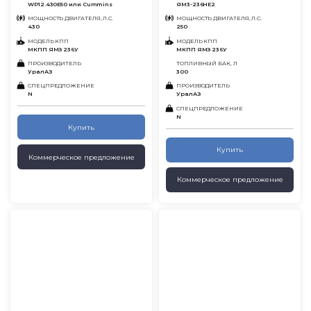
WP12.430E50 или Cummins
ЯМ3-236НЕ2
МОЩНОСТЬ ДВИГАТЕЛЯ, Л.С.
МОЩНОСТЬ ДВИГАТЕЛЯ, Л.С.
430
250
МОДЕЛЬ КПП
МОДЕЛЬ КПП
МКПП ЯМЗ 236У
МКПП ЯМЗ 236У
ПРОИЗВОДИТЕЛЬ
ТОПЛИВНЫЙ БАК, Л
УралАЗ
300
СПЕЦПРЕДЛОЖЕНИЕ
ПРОИЗВОДИТЕЛЬ
N
УралАЗ
СПЕЦПРЕДЛОЖЕНИЕ
N
Купить
Купить
Коммерческое предложение
Коммерческое предложение