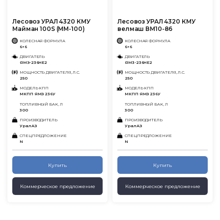
Лесовоз УРАЛ 4320 КМУ
Лесовоз УРАЛ 4320 КМУ
Майман 100S (ММ-100)
велмаш ВМ10-86
КОЛЕСНАЯ ФОРМУЛА
КОЛЕСНАЯ ФОРМУЛА
6×6
6×6
ДВИГАТЕЛЬ
ДВИГАТЕЛЬ
ЯМЗ-236НЕ2
ЯМ3-236НЕ2
МОЩНОСТЬ ДВИГАТЕЛЯ, Л.С.
МОЩНОСТЬ ДВИГАТЕЛЯ, Л.С.
250
250
МОДЕЛЬ КПП
МОДЕЛЬ КПП
МКПП ЯМЗ 236У
МКПП ЯМЗ 236У
ТОПЛИВНЫЙ БАК, Л
ТОПЛИВНЫЙ БАК, Л
300
300
ПРОИЗВОДИТЕЛЬ
ПРОИЗВОДИТЕЛЬ
УралАЗ
УралАЗ
СПЕЦПРЕДЛОЖЕНИЕ
СПЕЦПРЕДЛОЖЕНИЕ
N
N
Купить
Купить
Коммерческое предложение
Коммерческое предложение