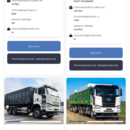
ПОЛНАЯ МАССА АВТО, КГ
FAST 12JSD180T
10750
ПОЛНАЯ МАССА АВТО, КГ
ТОПЛИВНЫЙ БАК, Л
40 100
500
ТОПЛИВНЫЙ БАК, Л
ОБЪЕМ КУЗОВА
400
30
ОБЪЕМ КУЗОВА
СПЕЦПРЕДЛОЖЕНИЕ
20-35.3
N
СПЕЦПРЕДЛОЖЕНИЕ
N
Купить
Купить
Коммерческое предложение
Коммерческое предложение