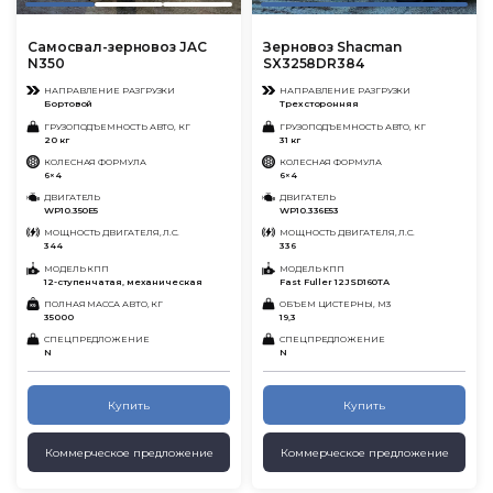
Самосвал-зерновоз JAC
Зерновоз Shacman
N350
SX3258DR384
НАПРАВЛЕНИЕ РАЗГРУЗКИ
НАПРАВЛЕНИЕ РАЗГРУЗКИ
Бортовой
Трехсторонняя
ГРУЗОПОДЪЕМНОСТЬ АВТО, КГ
ГРУЗОПОДЪЕМНОСТЬ АВТО, КГ
20 кг
31 кг
КОЛЕСНАЯ ФОРМУЛА
КОЛЕСНАЯ ФОРМУЛА
6×4
6×4
ДВИГАТЕЛЬ
ДВИГАТЕЛЬ
WP10.350E5
WP10.336E53
МОЩНОСТЬ ДВИГАТЕЛЯ, Л.С.
МОЩНОСТЬ ДВИГАТЕЛЯ, Л.С.
344
336
МОДЕЛЬ КПП
МОДЕЛЬ КПП
12-ступенчатая, механическая
Fast Fuller 12JSD160TА
ПОЛНАЯ МАССА АВТО, КГ
ОБЪЕМ ЦИСТЕРНЫ, М3
35000
19,3
СПЕЦПРЕДЛОЖЕНИЕ
СПЕЦПРЕДЛОЖЕНИЕ
N
N
Купить
Купить
Коммерческое предложение
Коммерческое предложение