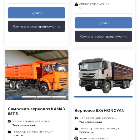
СПЕЦПРЕДЛОЖЕНИЕ
N
Купить
Купить
Коммерческое предложение
Коммерческое предложение
Самосвал-зерновоз КАМАЗ
Зерновоз 6X4 HONGYAN
65115
НАПРАВЛЕНИЕ РАЗГРУЗКИ
НАПРАВЛЕНИЕ РАЗГРУЗКИ
Трехсторонняя
Трехсторонняя
ГРУЗОПОДЪЕМНОСТЬ АВТО, КГ
ГРУЗОПОДЪЕМНОСТЬ АВТО, КГ
13 500 кг кг
14250 кг
КОЛЕСНАЯ ФОРМУЛА