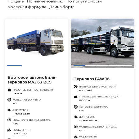
По цене
По наименованию
По популярности
Колесная формула
Длина борта
Бортовой автомобиль-
Зерновoз FAW J6
зерновоз МАЗ 6312С9
НАПРАВЛЕНИЕ РАЗГРУЗКИ
ГРУЗОПОДЪЕМНОСТЬ АВТО, КГ
Бортовой
13895 кг
ГРУЗОПОДЪЕМНОСТЬ АВТО, КГ
КОЛЕСНАЯ ФОРМУЛА
35000 кг
6×4
КОЛЕСНАЯ ФОРМУЛА
ДВИГАТЕЛЬ
6×4
ЯМЗ-53653.10
ДВИГАТЕЛЬ
МОЩНОСТЬ ДВИГАТЕЛЯ, Л.С.
CA6DM2-42E51
420
МОЩНОСТЬ ДВИГАТЕЛЯ, Л.С.
МОДЕЛЬ КПП
420
12JS200TA
МОДЕЛЬ КПП