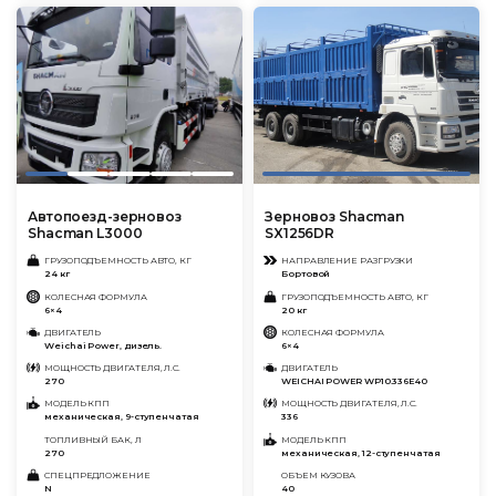
Автопоезд-зерновоз
Зерновоз Shacman
Shacman L3000
SX1256DR
ГРУЗОПОДЪЕМНОСТЬ АВТО, КГ
НАПРАВЛЕНИЕ РАЗГРУЗКИ
24 кг
Бортовой
КОЛЕСНАЯ ФОРМУЛА
ГРУЗОПОДЪЕМНОСТЬ АВТО, КГ
6×4
20 кг
ДВИГАТЕЛЬ
КОЛЕСНАЯ ФОРМУЛА
Weichai Power, дизель.
6×4
МОЩНОСТЬ ДВИГАТЕЛЯ, Л.С.
ДВИГАТЕЛЬ
270
WEICHAI POWER WP10.336E40
МОДЕЛЬ КПП
МОЩНОСТЬ ДВИГАТЕЛЯ, Л.С.
механическая, 9-ступенчатая
336
ТОПЛИВНЫЙ БАК, Л
МОДЕЛЬ КПП
270
механическая, 12-ступенчатая
СПЕЦПРЕДЛОЖЕНИЕ
ОБЪЕМ КУЗОВА
N
40