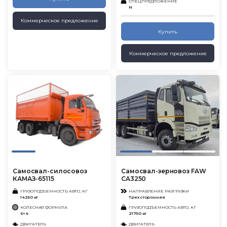
СПЕЦПРЕДЛОЖЕНИЕ
N
Коммерческое предложение
Купить
Коммерческое предложение
Самосвал-силосовоз
Самосвал-зерновоз FAW
КАМАЗ-65115
CA3250
ГРУЗОПОДЪЕМНОСТЬ АВТО, КГ
НАПРАВЛЕНИЕ РАЗГРУЗКИ
14250 кг
Трехсторонняя
КОЛЕСНАЯ ФОРМУЛА
ГРУЗОПОДЪЕМНОСТЬ АВТО, КГ
6×4
21750 кг
ДВИГАТЕЛЬ
ДВИГАТЕЛЬ