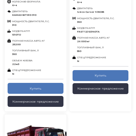
КОЛЕСНАЯ ФОРМУЛА
6×4
6×4
ДВИГАТЕЛЬ
ДВИГАТЕЛЬ
Iveco Cursor 9 350E5
КАМАЗ 667.510-310
МОЩНОСТЬ ДВИГАТЕЛЯ, Л.С.
МОЩНОСТЬ ДВИГАТЕЛЯ, Л.С.
350
310
МОДЕЛЬ КПП
МОДЕЛЬ КПП
FAST 12JSD160TA
1310ТО
ПОЛНАЯ МАССА АВТО, КГ
ПОЛНАЯ МАССА АВТО, КГ
26 000 кг
25200
ТОПЛИВНЫЙ БАК, Л
ТОПЛИВНЫЙ БАК, Л
550
350
СПЕЦПРЕДЛОЖЕНИЕ
ОБЪЕМ КУЗОВА
N
22м3
СПЕЦПРЕДЛОЖЕНИЕ
N
Купить
Купить
Коммерческое предложение
Коммерческое предложение