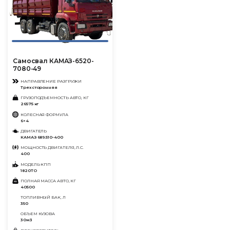
Самосвал КАМАЗ-6520-
7080-49
НАПРАВЛЕНИЕ РАЗГРУЗКИ
Трехсторонняя
ГРУЗОПОДЪЕМНОСТЬ АВТО, КГ
26575 кг
КОЛЕСНАЯ ФОРМУЛА
6×4
ДВИГАТЕЛЬ
КАМАЗ 689.510-400
МОЩНОСТЬ ДВИГАТЕЛЯ, Л.С.
400
МОДЕЛЬ КПП
1820ТО
ПОЛНАЯ МАССА АВТО, КГ
40500
ТОПЛИВНЫЙ БАК, Л
350
ОБЪЕМ КУЗОВА
30м3