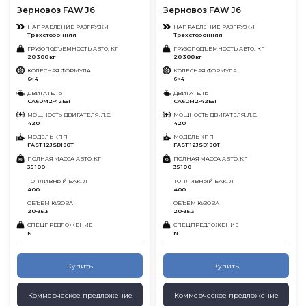
Зерновoз FAW J6
Зерновоз FAW J6
НАПРАВЛЕНИЕ РАЗГРУЗКИ
НАПРАВЛЕНИЕ РАЗГРУЗКИ
Трехсторонняя
Трехсторонняя
ГРУЗОПОДЪЕМНОСТЬ АВТО, КГ
ГРУЗОПОДЪЕМНОСТЬ АВТО, КГ
20 300 кг
20 300 кг
КОЛЕСНАЯ ФОРМУЛА
КОЛЕСНАЯ ФОРМУЛА
6×4
6×4
ДВИГАТЕЛЬ
ДВИГАТЕЛЬ
CA6DM2-42E51
CA6DM2-42E51
МОЩНОСТЬ ДВИГАТЕЛЯ, Л.С.
МОЩНОСТЬ ДВИГАТЕЛЯ, Л.С.
420
420
МОДЕЛЬ КПП
МОДЕЛЬ КПП
FAST 12JSD180T
FAST 12JSD180T
ПОЛНАЯ МАССА АВТО, КГ
ПОЛНАЯ МАССА АВТО, КГ
35 100
35 100
ТОПЛИВНЫЙ БАК, Л
ТОПЛИВНЫЙ БАК, Л
400
400
ОБЪЕМ КУЗОВА
ОБЪЕМ КУЗОВА
20-35.3
20-35.3
СПЕЦПРЕДЛОЖЕНИЕ
СПЕЦПРЕДЛОЖЕНИЕ
N
N
Купить
Купить
Коммерческое предложение
Коммерческое предложение