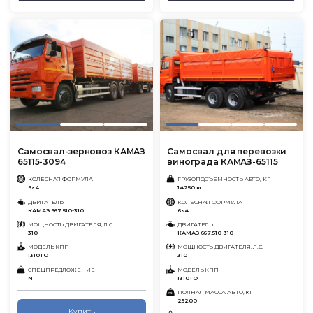
Самосвал-зерновоз КАМАЗ
Самосвал для перевозки
65115-3094
винограда КАМАЗ-65115
КОЛЕСНАЯ ФОРМУЛА
ГРУЗОПОДЪЕМНОСТЬ АВТО, КГ
6×4
14250 кг
ДВИГАТЕЛЬ
КОЛЕСНАЯ ФОРМУЛА
КАМАЗ 667.510-310
6×4
МОЩНОСТЬ ДВИГАТЕЛЯ, Л.С.
ДВИГАТЕЛЬ
310
КАМАЗ 667.510-310
МОДЕЛЬ КПП
МОЩНОСТЬ ДВИГАТЕЛЯ, Л.С.
1310ТО
310
СПЕЦПРЕДЛОЖЕНИЕ
МОДЕЛЬ КПП
N
1310ТО
ПОЛНАЯ МАССА АВТО, КГ
25200
Купить