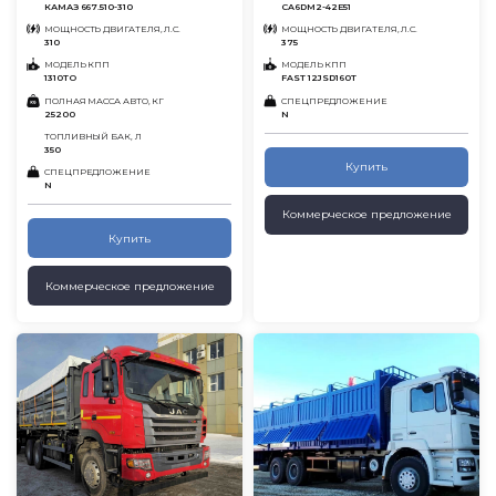
КАМАЗ 667.510-310
CA6DM2-42E51
МОЩНОСТЬ ДВИГАТЕЛЯ, Л.С.
МОЩНОСТЬ ДВИГАТЕЛЯ, Л.С.
310
375
МОДЕЛЬ КПП
МОДЕЛЬ КПП
1310ТО
FAST 12JSD160T
ПОЛНАЯ МАССА АВТО, КГ
СПЕЦПРЕДЛОЖЕНИЕ
25200
N
ТОПЛИВНЫЙ БАК, Л
350
Купить
СПЕЦПРЕДЛОЖЕНИЕ
N
Коммерческое предложение
Купить
Коммерческое предложение