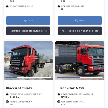
400
300
СПЕЦПРЕДЛОЖЕНИЕ
СПЕЦПРЕДЛОЖЕНИЕ
N
N
Купить
Купить
Коммерческое предложение
Коммерческое предложение
Шасси JAC N410
Шасси JAC N350
ГРУЗОПОДЪЕМНОСТЬ АВТО, КГ
ГРУЗОПОДЪЕМНОСТЬ АВТО, КГ
24000 кг
13750 кг
КОЛЕСНАЯ ФОРМУЛА
КОЛЕСНАЯ ФОРМУЛА
8×4
6×4