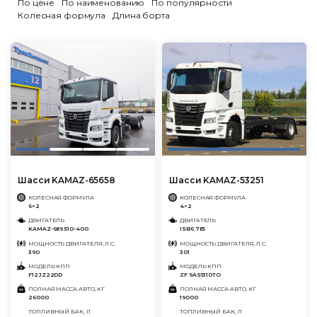
По цене
По наименованию
По популярности
Колесная формула
Длина борта
Шасси KAMAZ-65658
Шасси KAMAZ-53251
КОЛЕСНАЯ ФОРМУЛА
КОЛЕСНАЯ ФОРМУЛА
6×2
4×2
ДВИГАТЕЛЬ
ДВИГАТЕЛЬ
KAMAZ-689.510-400
ISB6.7E5
МОЩНОСТЬ ДВИГАТЕЛЯ, Л.С.
МОЩНОСТЬ ДВИГАТЕЛЯ, Л.С.
390
301
МОДЕЛЬ КПП
МОДЕЛЬ КПП
F12JZ22DD
ZF 9AS1310TO
ПОЛНАЯ МАССА АВТО, КГ
ПОЛНАЯ МАССА АВТО, КГ
26000
19000
ТОПЛИВНЫЙ БАК, Л
ТОПЛИВНЫЙ БАК, Л