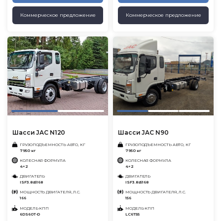
Коммерческое предложение
Коммерческое предложение
Шасси JAC N120
Шасси JAC N90
ГРУЗОПОДЪЕМНОСТЬ АВТО, КГ
ГРУЗОПОДЪЕМНОСТЬ АВТО, КГ
7950 кг
7950 кг
КОЛЕСНАЯ ФОРМУЛА
КОЛЕСНАЯ ФОРМУЛА
4×2
4×2
ДВИГАТЕЛЬ
ДВИГАТЕЛЬ
ISF3.8s5168
ISF3.8s5168
МОЩНОСТЬ ДВИГАТЕЛЯ, Л.С.
МОЩНОСТЬ ДВИГАТЕЛЯ, Л.С.
166
156
МОДЕЛЬ КПП
МОДЕЛЬ КПП
6DS60T-D
LC6T55