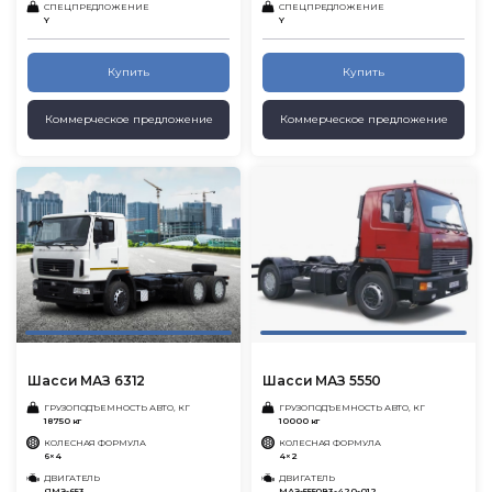
СПЕЦПРЕДЛОЖЕНИЕ
СПЕЦПРЕДЛОЖЕНИЕ
Y
Y
Купить
Купить
Коммерческое предложение
Коммерческое предложение
Шасси МАЗ 6312
Шасси МАЗ 5550
ГРУЗОПОДЪЕМНОСТЬ АВТО, КГ
ГРУЗОПОДЪЕМНОСТЬ АВТО, КГ
18750 кг
10000 кг
КОЛЕСНАЯ ФОРМУЛА
КОЛЕСНАЯ ФОРМУЛА
6×4
4×2
ДВИГАТЕЛЬ
ДВИГАТЕЛЬ
ЯМЗ-653
МАЗ-5550В3-420-012