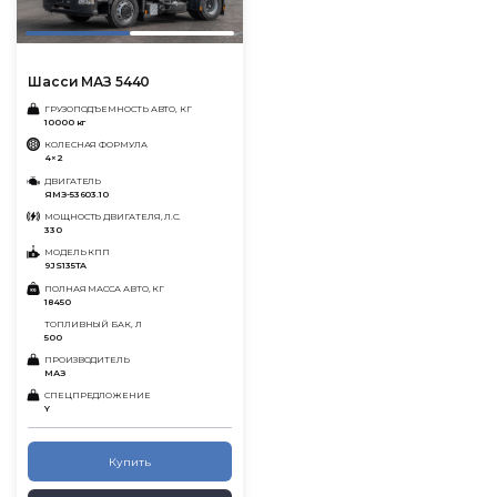
Шасси МАЗ 5440
ГРУЗОПОДЪЕМНОСТЬ АВТО, КГ
10000 кг
КОЛЕСНАЯ ФОРМУЛА
4×2
ДВИГАТЕЛЬ
ЯМЗ-53603.10
МОЩНОСТЬ ДВИГАТЕЛЯ, Л.С.
330
МОДЕЛЬ КПП
9JS135TA
ПОЛНАЯ МАССА АВТО, КГ
18450
ТОПЛИВНЫЙ БАК, Л
500
ПРОИЗВОДИТЕЛЬ
МАЗ
СПЕЦПРЕДЛОЖЕНИЕ
Y
Купить