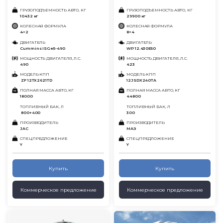
ГРУЗОПОДЪЕМНОСТЬ АВТО, КГ
ГРУЗОПОДЪЕМНОСТЬ АВТО, КГ
10432 кг
29900 кг
КОЛЕСНАЯ ФОРМУЛА
КОЛЕСНАЯ ФОРМУЛА
4×2
8×4
ДВИГАТЕЛЬ
ДВИГАТЕЛЬ
Cummins ISGe5-490
WP 12.430Е50
МОЩНОСТЬ ДВИГАТЕЛЯ, Л.С.
МОЩНОСТЬ ДВИГАТЕЛЯ, Л.С.
490
423
МОДЕЛЬ КПП
МОДЕЛЬ КПП
ZF 12TX2621TD
12JSDX240TA
ПОЛНАЯ МАССА АВТО, КГ
ПОЛНАЯ МАССА АВТО, КГ
18000
44800
ТОПЛИВНЫЙ БАК, Л
ТОПЛИВНЫЙ БАК, Л
800+400
300
ПРОИЗВОДИТЕЛЬ
ПРОИЗВОДИТЕЛЬ
JAC
МАЗ
СПЕЦПРЕДЛОЖЕНИЕ
СПЕЦПРЕДЛОЖЕНИЕ
Y
Y
Купить
Купить
Коммерческое предложение
Коммерческое предложение