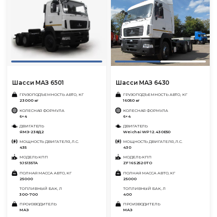
Шасси МАЗ 6501
Шасси МАЗ 6430
ГРУЗОПОДЪЕМНОСТЬ АВТО, КГ
ГРУЗОПОДЪЕМНОСТЬ АВТО, КГ
23000 кг
16050 кг
КОЛЕСНАЯ ФОРМУЛА
КОЛЕСНАЯ ФОРМУЛА
6×4
6×4
ДВИГАТЕЛЬ
ДВИГАТЕЛЬ
ЯМЗ-238Д2
Weichai WP 12.430E50
МОЩНОСТЬ ДВИГАТЕЛЯ, Л.С.
МОЩНОСТЬ ДВИГАТЕЛЯ, Л.С.
435
430
МОДЕЛЬ КПП
МОДЕЛЬ КПП
9JS135TA
ZF 16S2520TO
ПОЛНАЯ МАССА АВТО, КГ
ПОЛНАЯ МАССА АВТО, КГ
25000
25000
ТОПЛИВНЫЙ БАК, Л
ТОПЛИВНЫЙ БАК, Л
300-700
400
ПРОИЗВОДИТЕЛЬ
ПРОИЗВОДИТЕЛЬ
МАЗ
МАЗ