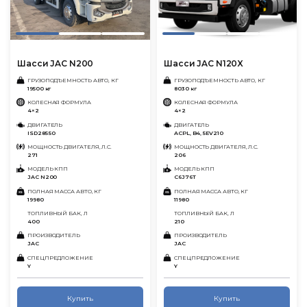
Шасси JAC N200
Шасси JAC N120X
ГРУЗОПОДЪЕМНОСТЬ АВТО, КГ
ГРУЗОПОДЪЕМНОСТЬ АВТО, КГ
19500 кг
8030 кг
КОЛЕСНАЯ ФОРМУЛА
КОЛЕСНАЯ ФОРМУЛА
4×2
4×2
ДВИГАТЕЛЬ
ДВИГАТЕЛЬ
ISD285 50
ACPL, B4, 5EV210
МОЩНОСТЬ ДВИГАТЕЛЯ, Л.С.
МОЩНОСТЬ ДВИГАТЕЛЯ, Л.С.
271
206
МОДЕЛЬ КПП
МОДЕЛЬ КПП
JAC N200
C6J76T
ПОЛНАЯ МАССА АВТО, КГ
ПОЛНАЯ МАССА АВТО, КГ
19980
11980
ТОПЛИВНЫЙ БАК, Л
ТОПЛИВНЫЙ БАК, Л
400
210
ПРОИЗВОДИТЕЛЬ
ПРОИЗВОДИТЕЛЬ
JAC
JAC
СПЕЦПРЕДЛОЖЕНИЕ
СПЕЦПРЕДЛОЖЕНИЕ
Y
Y
Купить
Купить