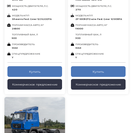
МОЩНОСТЬ ДВИГАТЕЛЯ, Л.С.
МОЩНОСТЬ ДВИГАТЕЛЯ, Л.С.
420
270
МОДЕЛЬ КПП
МОДЕЛЬ КПП
Shaanix Fast Gear 12JS200TA
ZF 9S1310T0 или Fast Gear 9JS135TA
ПОЛНАЯ МАССА АВТО, КГ
ПОЛНАЯ МАССА АВТО, КГ
26500
19000
ТОПЛИВНЫЙ БАК, Л
ТОПЛИВНЫЙ БАК, Л
500
300
ПРОИЗВОДИТЕЛЬ
ПРОИЗВОДИТЕЛЬ
МАЗ
МАЗ
СПЕЦПРЕДЛОЖЕНИЕ
СПЕЦПРЕДЛОЖЕНИЕ
Y
Y
Купить
Купить
Коммерческое предложение
Коммерческое предложение