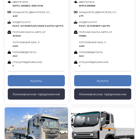
ДВИГАТЕЛЬ
ДВИГАТЕЛЬ
WP12.430E50, WEICHAI
WP10.350E53
МОЩНОСТЬ ДВИГАТЕЛЯ, Л.С.
МОЩНОСТЬ ДВИГАТЕЛЯ, Л.С.
423
271
МОДЕЛЬ КПП
МОДЕЛЬ КПП
FAST, 12JS180TА/12JSDX240TA+QH70
FAST, 12JSD180T+QH70
ПОЛНАЯ МАССА АВТО, КГ
ПОЛНАЯ МАССА АВТО, КГ
41000
19980
ТОПЛИВНЫЙ БАК, Л
ТОПЛИВНЫЙ БАК, Л
400
400
ПРОИЗВОДИТЕЛЬ
ПРОИЗВОДИТЕЛЬ
JAC
JAC
СПЕЦПРЕДЛОЖЕНИЕ
СПЕЦПРЕДЛОЖЕНИЕ
Y
Y
Купить
Купить
Коммерческое предложение
Коммерческое предложение